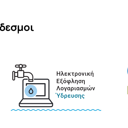
νδεσμοι