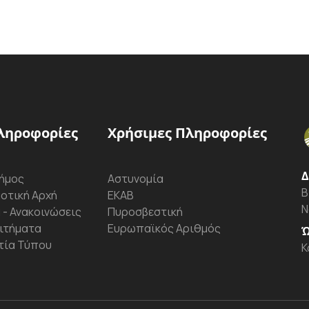
ληροφορίες
Χρήσιμες Πληροφορίες
Δ
ήμος
Αστυνομία
Β
οτική Αρχή
ΕΚΑΒ
Ν
 - Ανακοινώσεις
Πυροσβεστική
ιτήματα
Ευρωπαϊκός Αριθμός
Ώ
τία Τύπου
Κ