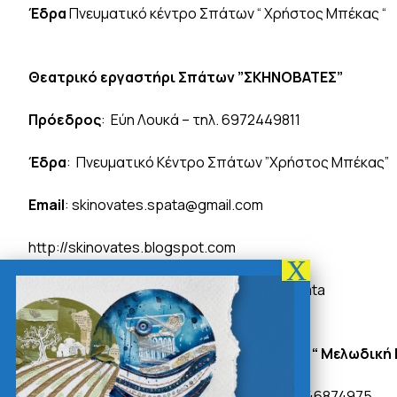
Έδρα
Πνευματικό κέντρο Σπάτων “ Χρήστος Μπέκας “
Θεατρικό εργαστήρι Σπάτων ”ΣΚΗΝΟΒΑΤΕΣ”
Πρόεδρος
: Εύη Λουκά – τηλ. 6972449811
Έδρα
: Πνευματικό Κέντρο Σπάτων ”Χρήστος Μπέκας”
Email
: skinovates.spata@gmail.com
http://skinovates.blogspot.com
https://www.facebook.com/skinovates.spata
Παμμεσογειακή Παραδοσιάκη Χορωδία “ Μελωδική 
Πρόεδρος
: Κατρακάζης Παντελής τηλ.6946874975