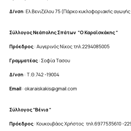
Δ/νση
: Ελ.Βενιζέλου 75 (Πάρκο κυκλοφοριακής αγωγή
Σύλλογος Νεάπολης Σπάτων “Ο Καραϊσκάκης “
Πρόεδρος
: Αυγερινός Νίκος τηλ.2294085005
Γραμματέας
: Σοφία Τασου
Δ/νση
: Τ.Θ.742 -19004
Email
: okaraiskakis@gmail.com
Σύλλογος “Βένια “
Πρόεδρος
: Κουκουβάος Χρήστος τηλ.6977535610 -22