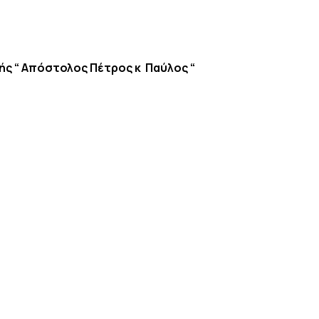
ς “ Απόστολος Πέτρος κ Παύλος “