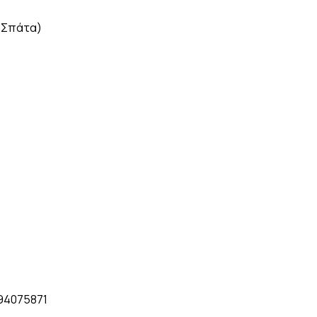
ς Σπάτα)
94075871