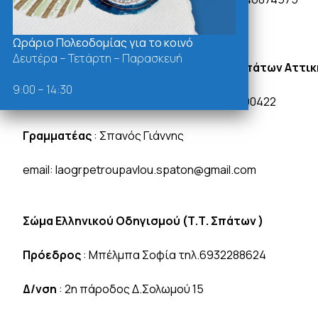
Ωράριο Πολεοδομίας για το κοινό
Δευτέρα – Τετάρτη – Παρασκευή
Λαογραφικός Πανηγυρικός Σύλλογος Σπάτων Αττική
9:00 – 14:30
Πρόεδρος
: Κανάκης Νικόλαος τηλ. 6941490422
Γραμματέας
: Σπανός Γιάννης
email: laogrpetroupavlou.spaton@gmail.com
Σώμα Ελληνικού Οδηγισμού (Τ.Τ. Σπάτων )
Πρόεδρος
: Μπέλμπα Σοφία τηλ.6932288624
Δ/νση
: 2η πάροδος Δ.Σολωμού 15