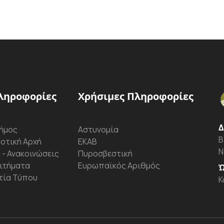
ληροφορίες
Χρήσιμες Πληροφορίες
Δ
ήμος
Αστυνομία
Β
οτική Αρχή
ΕΚΑΒ
Ν
 - Ανακοινώσεις
Πυροσβεστική
ιτήματα
Ευρωπαϊκός Αριθμός
Ώ
τία Τύπου
Κ