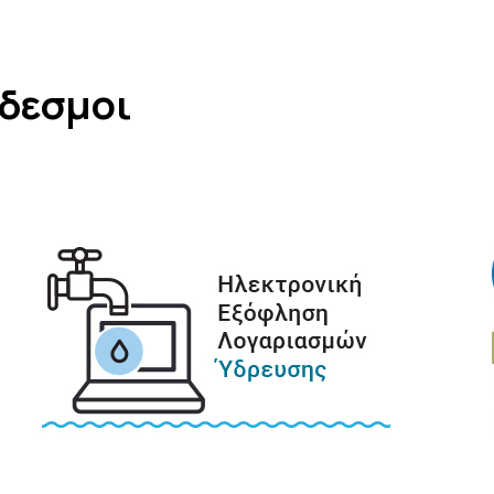
νδεσμοι