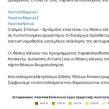
Βραυρώνος. Επιλέξτε τους παρακάτω συνδέσμους για ν
Λούτσα Βόρεια 1
Λούστα Βόρεια 2
Λούτσα Νότια
Ο Δήμος Σπάτων – Αρτέμιδος επεκτείνει τις θέσεις ελέ
σε πιστοποιημένο εργαστήριο τη διενέργια πρόσθετω
σχετική νομοθεσία, κατά μήκος ολόκληρης της ακτογρ
Οι θέσεις ελέγχου του προγράμματος παρακολούθησης
Αποκεντρ. Διοίκησης Αττικής) και οι θέσεις ελέγχου 
χάρτη θέσεων δειγματοληψίας.
Αποτελέσματα Μετρήσεων Δ/Νσης Υδάτων Αποκεντρωμέ
Σύμφωνα με τα αποτελέσματα που δημοσιεύονται στη