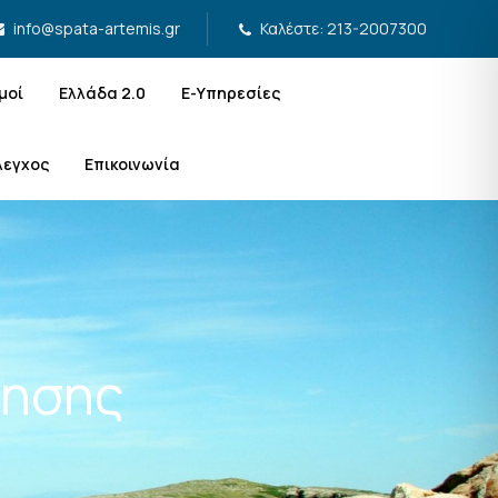
Καλέστε: 213-2007300
info@spata-artemis.gr
μοί
Ελλάδα 2.0
Ε-Υπηρεσίες
λεγχος
Επικοινωνία
βησης