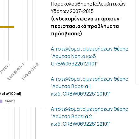
Παρακολούθησης Κολυμβητικών
Υδάτων 2007-2015
(ενδεχομένως να υπάρχουν
περιστασιακά προβλήματα
πρόσβασης)
Αποτελέσματα μετρήσεων θέσης
“Λούτσα Νότια κωδ.
GRBW069226121101”
Αποτελέσματα μετρήσεων θέσης
“Λούτσα Βόρεια 1
κωδ. GRBW069226120101”
Αποτελέσματα μετρήσεων θέσης
“Λούτσα Βόρεια 2
κωδ. GRBW069226122101”