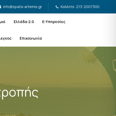
Καλέστε: 213-2007300
info@spata-artemis.gr
μοί
Ελλάδα 2.0
Ε-Υπηρεσίες
λεγχος
Επικοινωνία
τροπής