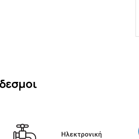
νδεσμοι