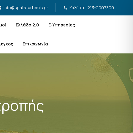
Καλέστε: 213-2007300
info@spata-artemis.gr
μοί
Ελλάδα 2.0
Ε-Υπηρεσίες
λεγχος
Επικοινωνία
τροπής