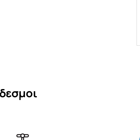
νδεσμοι