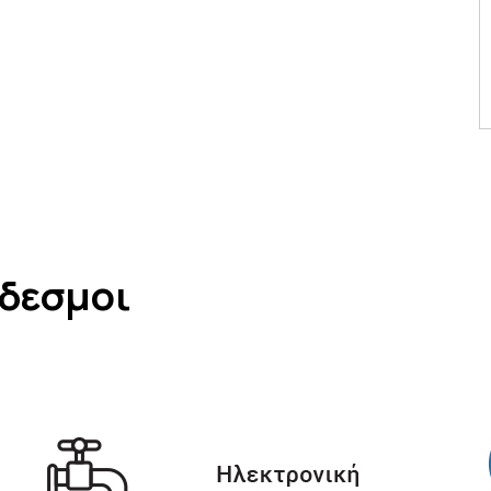
νδεσμοι