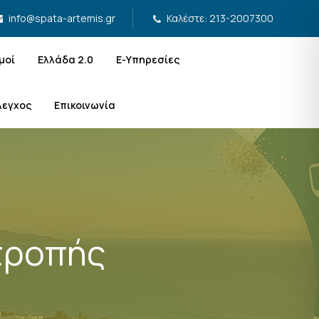
Καλέστε: 213-2007300
info@spata-artemis.gr
μοί
Ελλάδα 2.0
Ε-Υπηρεσίες
λεγχος
Επικοινωνία
τροπής