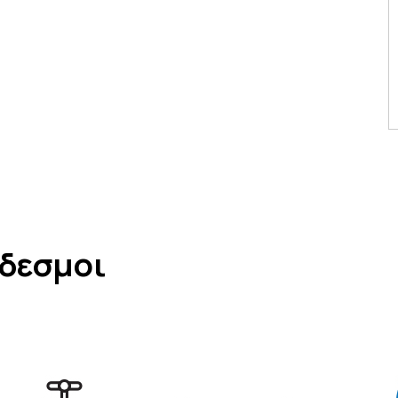
νδεσμοι