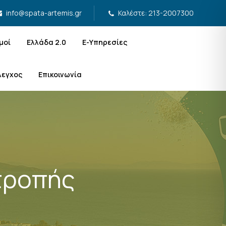
Καλέστε: 213-2007300
info@spata-artemis.gr
μοί
Ελλάδα 2.0
Ε-Υπηρεσίες
λεγχος
Επικοινωνία
τροπής