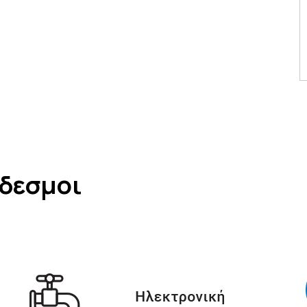
νδεσμοι