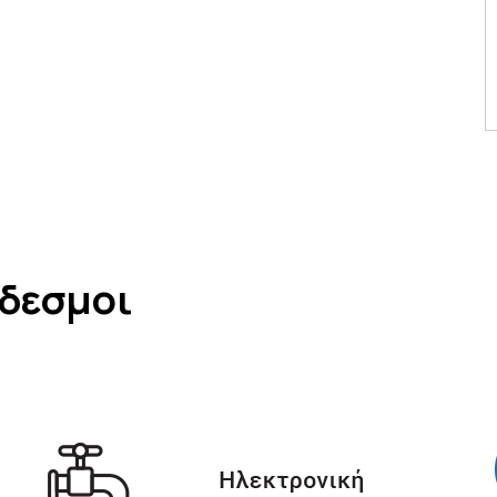
νδεσμοι