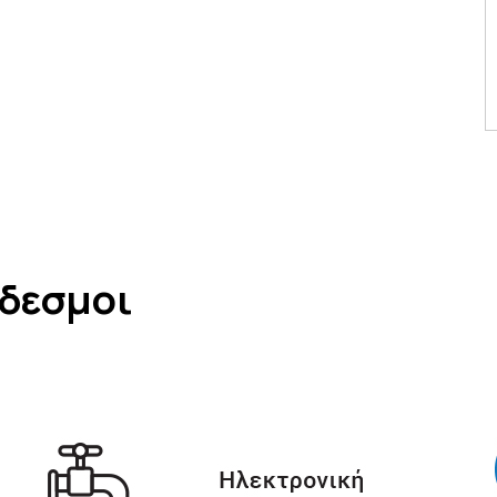
νδεσμοι