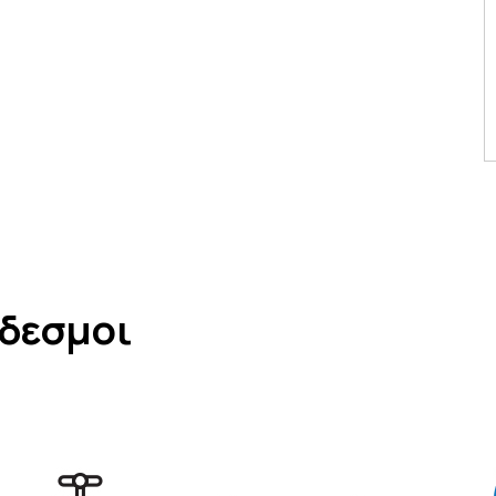
νδεσμοι