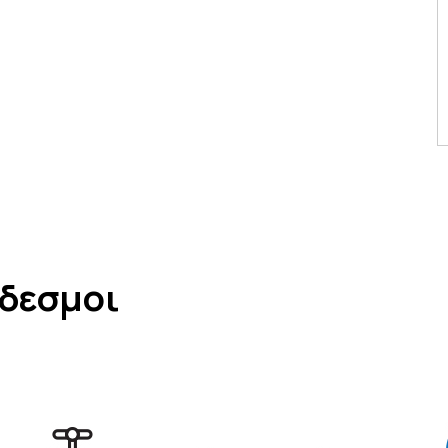
νδεσμοι