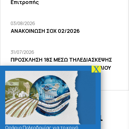
Επιτροπής
03/08/2026
ΑΝΑΚΟΙΝΩΣΗ ΣΟΧ 02/2026
31/07/2026
ΠΡΟΣΚΛΗΣΗ 18Σ ΜΕΣΩ ΤΗΛΕΔΙΑΣΚΕΨΗΣ
ΣΥΝΕΔΡΙΑΣΗΣ ΔΗΜΟΤΙΚΟΥ ΣΥΜΒΟΥΛΙΟΥ
2026
Δράσεις - Χρήσιμοι
Σύνδεσμοι
Ωράριο Πολεοδομίας για το κοινό