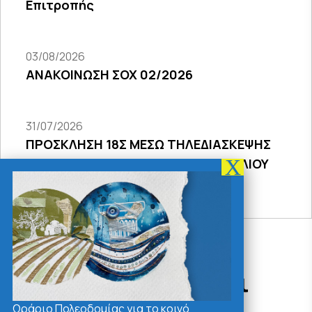
Επιτροπής
03/08/2026
ΑΝΑΚΟΙΝΩΣΗ ΣΟΧ 02/2026
31/07/2026
ΠΡΟΣΚΛΗΣΗ 18Σ ΜΕΣΩ ΤΗΛΕΔΙΑΣΚΕΨΗΣ
ΣΥΝΕΔΡΙΑΣΗΣ ΔΗΜΟΤΙΚΟΥ ΣΥΜΒΟΥΛΙΟΥ
2026
Δράσεις - Χρήσιμοι
Σύνδεσμοι
Ωράριο Πολεοδομίας για το κοινό