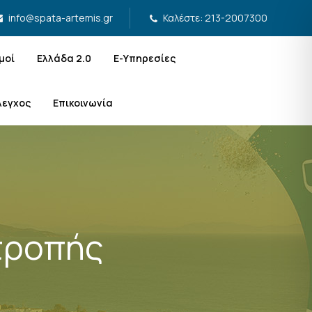
Καλέστε: 213-2007300
info@spata-artemis.gr
μοί
Ελλάδα 2.0
Ε-Υπηρεσίες
λεγχος
Επικοινωνία
τροπής