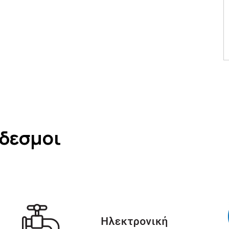
νδεσμοι