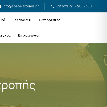
Καλέστε: 213-2007300
info@spata-artemis.gr
μοί
Ελλάδα 2.0
Ε-Υπηρεσίες
λεγχος
Επικοινωνία
τροπής