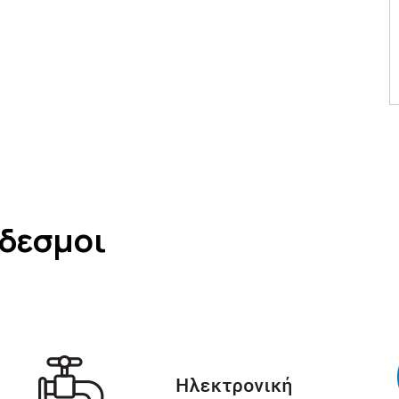
νδεσμοι