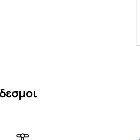
νδεσμοι