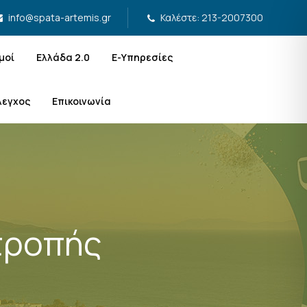
Καλέστε: 213-2007300
info@spata-artemis.gr
μοί
Ελλάδα 2.0
Ε-Υπηρεσίες
λεγχος
Επικοινωνία
τροπής