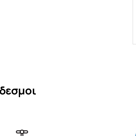
νδεσμοι