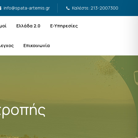
Καλέστε: 213-2007300
info@spata-artemis.gr
μοί
Ελλάδα 2.0
Ε-Υπηρεσίες
λεγχος
Επικοινωνία
τροπής