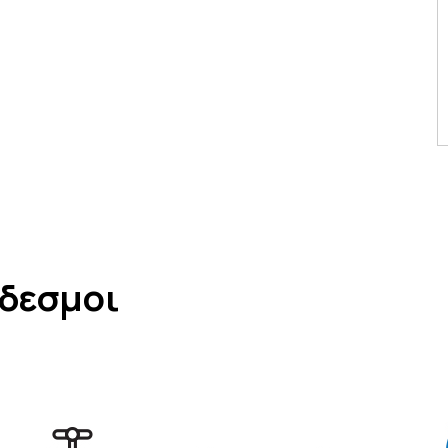
νδεσμοι