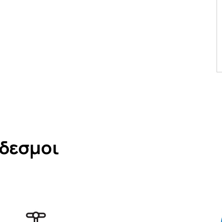
νδεσμοι