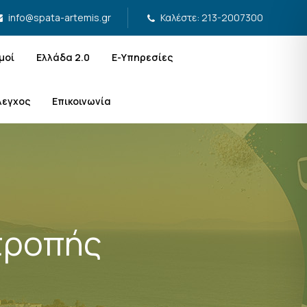
Καλέστε: 213-2007300
info@spata-artemis.gr
μοί
Ελλάδα 2.0
Ε-Υπηρεσίες
λεγχος
Επικοινωνία
τροπής