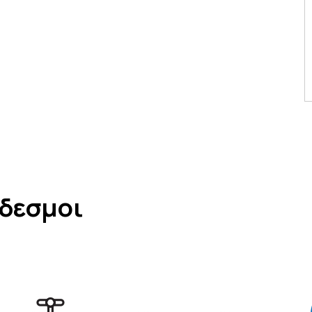
νδεσμοι