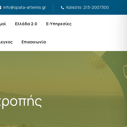
Καλέστε: 213-2007300
info@spata-artemis.gr
μοί
Ελλάδα 2.0
Ε-Υπηρεσίες
λεγχος
Επικοινωνία
τροπής