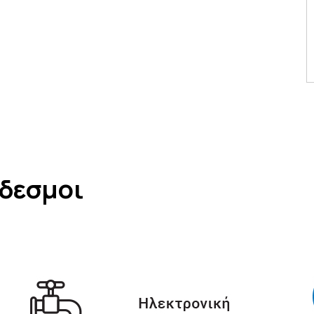
νδεσμοι