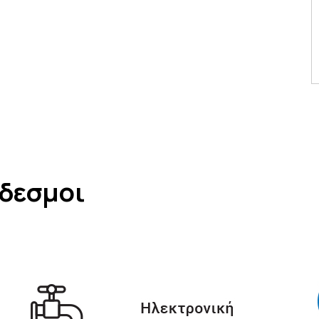
νδεσμοι