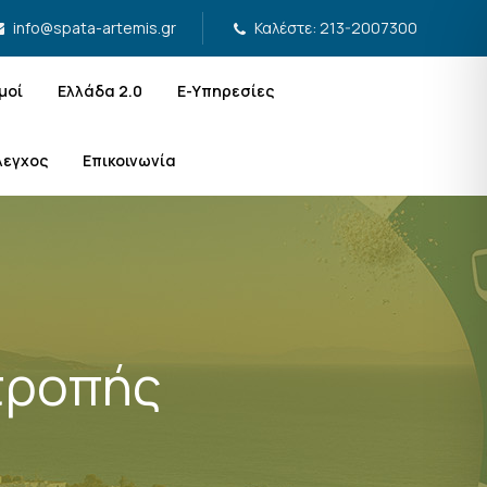
Καλέστε: 213-2007300
info@spata-artemis.gr
μοί
Ελλάδα 2.0
Ε-Υπηρεσίες
λεγχος
Επικοινωνία
τροπής