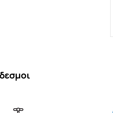
νδεσμοι