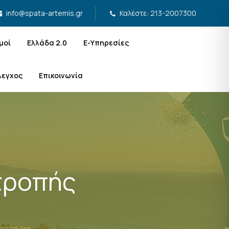
Καλέστε: 213-2007300
info@spata-artemis.gr
μοί
Ελλάδα 2.0
Ε-Υπηρεσίες
λεγχος
Επικοινωνία
τροπής