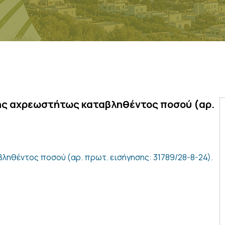
ς αχρεωστήτως καταβληθέντος ποσού (αρ.
θέντος ποσού (αρ. πρωτ. εισήγησης: 31789/28-8-24).