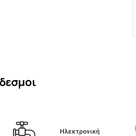
νδεσμοι