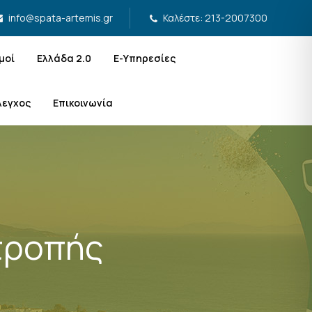
Καλέστε: 213-2007300
info@spata-artemis.gr
μοί
Ελλάδα 2.0
Ε-Υπηρεσίες
λεγχος
Επικοινωνία
τροπής