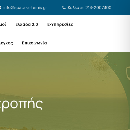
Καλέστε: 213-2007300
info@spata-artemis.gr
μοί
Ελλάδα 2.0
Ε-Υπηρεσίες
λεγχος
Επικοινωνία
τροπής