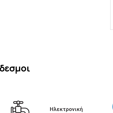
νδεσμοι