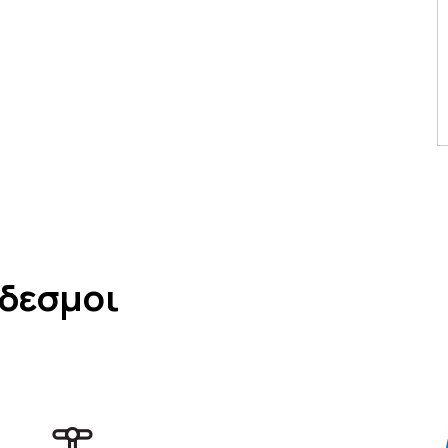
νδεσμοι