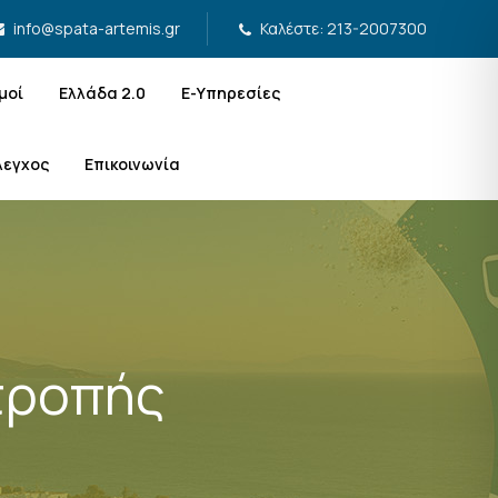
Καλέστε: 213-2007300
info@spata-artemis.gr
μοί
Ελλάδα 2.0
Ε-Υπηρεσίες
λεγχος
Επικοινωνία
τροπής