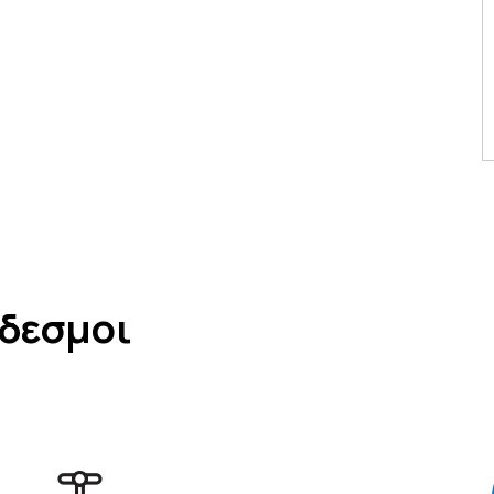
νδεσμοι