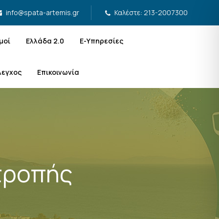
Καλέστε: 213-2007300
info@spata-artemis.gr
μοί
Ελλάδα 2.0
Ε-Υπηρεσίες
λεγχος
Επικοινωνία
τροπής