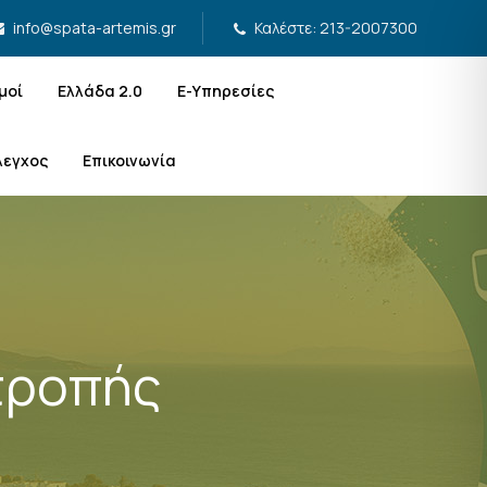
Καλέστε: 213-2007300
info@spata-artemis.gr
μοί
Ελλάδα 2.0
Ε-Υπηρεσίες
λεγχος
Επικοινωνία
τροπής