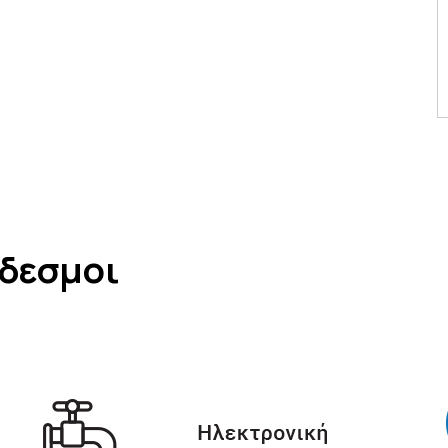
νδεσμοι