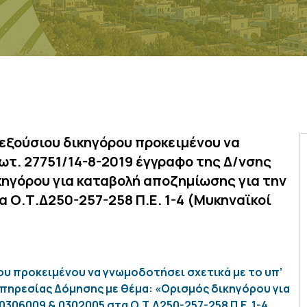
εξούσιου δικηγόρου προκειμένου να
ρωτ. 27751/14-8-2019 έγγραφο της Δ/νσης
κηγόρου για καταβολή αποζημίωσης για την
τα Ο.Τ.Δ250-257-258 Π.Ε. 1-4 (Μυκηναϊκοί
υ προκειμένου να γνωμοδοτήσει σχετικά με το υπ’
Υπηρεσίας Δόμησης με θέμα: «Ορισμός δικηγόρου για
0306009 & 0302005 στα Ο.Τ.Δ250-257-258 Π.Ε. 1-4