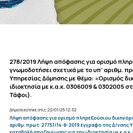
278/2019 Λήψη απόφασης για ορισμό πληρ
γνωμοδοτήσει σχετικά με το υπ’ αριθμ. π
Υπηρεσίας Δόμησης με θέμα: «Ορισμός δι
ιδιοκτησία με κ.α.κ. 0306009 & 0302005 σ
Τάφοι).
Δημοσιεύτηκε στις 22/01/25 12:32
Λήψη απόφασης για ορισμό πληρεξούσιου δικηγόρο
αριθμ. πρωτ. 27751/14-8-2019 έγγραφο της Δ/νσης 
καταβολή αποζημίωσης για την ιδιοκτησία με κ.α.κ. 