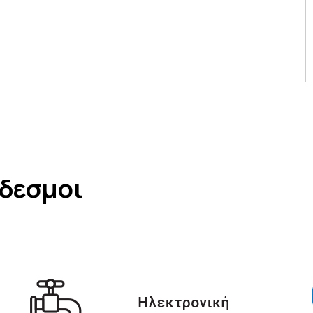
νδεσμοι