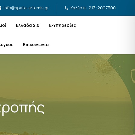
Καλέστε: 213-2007300
info@spata-artemis.gr
μοί
Ελλάδα 2.0
Ε-Υπηρεσίες
λεγχος
Επικοινωνία
τροπής