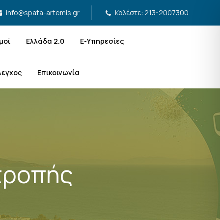
Καλέστε: 213-2007300
info@spata-artemis.gr
μοί
Ελλάδα 2.0
Ε-Υπηρεσίες
λεγχος
Επικοινωνία
τροπής