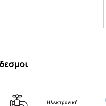
νδεσμοι