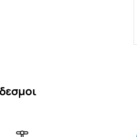
νδεσμοι