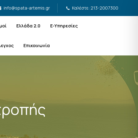
Καλέστε: 213-2007300
info@spata-artemis.gr
μοί
Ελλάδα 2.0
Ε-Υπηρεσίες
λεγχος
Επικοινωνία
τροπής