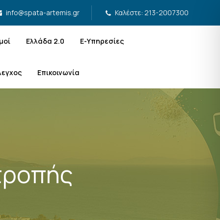
Καλέστε: 213-2007300
info@spata-artemis.gr
μοί
Ελλάδα 2.0
Ε-Υπηρεσίες
λεγχος
Επικοινωνία
τροπής