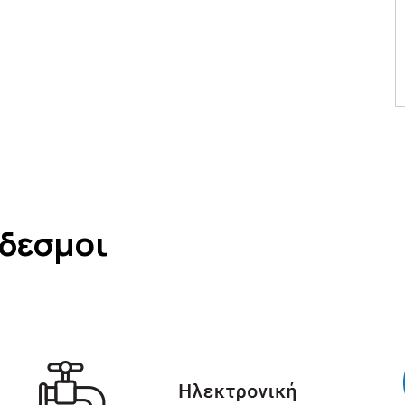
νδεσμοι