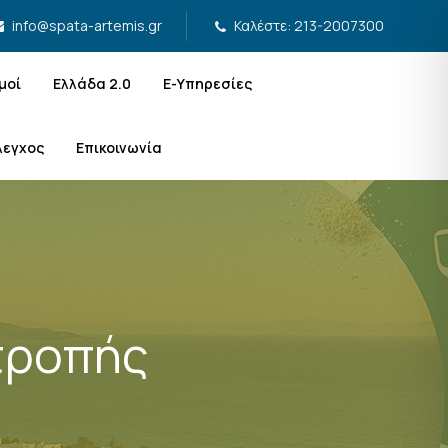
Καλέστε: 213-2007300
info@spata-artemis.gr
μοί
Ελλάδα 2.0
Ε-Υπηρεσίες
λεγχος
Επικοινωνία
τροπής