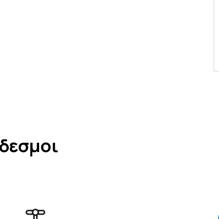
νδεσμοι