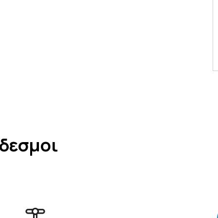
νδεσμοι