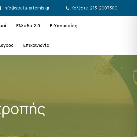
Καλέστε: 213-2007300
info@spata-artemis.gr
μοί
Ελλάδα 2.0
Ε-Υπηρεσίες
λεγχος
Επικοινωνία
τροπής