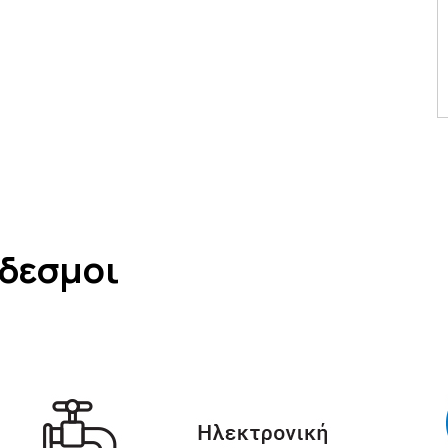
νδεσμοι