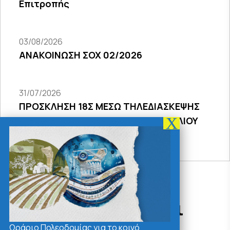
Επιτροπής
03/08/2026
ΑΝΑΚΟΙΝΩΣΗ ΣΟΧ 02/2026
31/07/2026
ΠΡΟΣΚΛΗΣΗ 18Σ ΜΕΣΩ ΤΗΛΕΔΙΑΣΚΕΨΗΣ
ΣΥΝΕΔΡΙΑΣΗΣ ΔΗΜΟΤΙΚΟΥ ΣΥΜΒΟΥΛΙΟΥ
2026
Δράσεις - Χρήσιμοι
Σύνδεσμοι
Ωράριο Πολεοδομίας για το κοινό