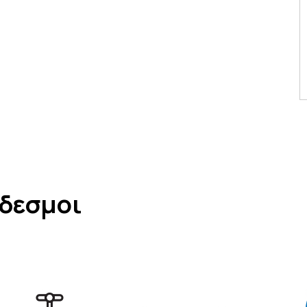
νδεσμοι