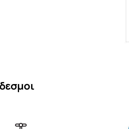
νδεσμοι