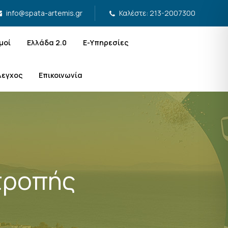
Καλέστε: 213-2007300
info@spata-artemis.gr
μοί
Ελλάδα 2.0
Ε-Υπηρεσίες
λεγχος
Επικοινωνία
τροπής