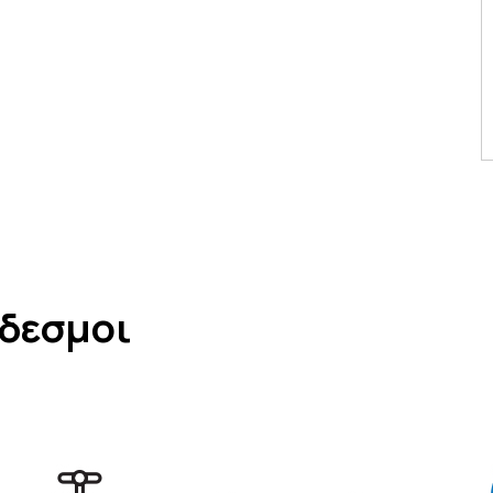
νδεσμοι