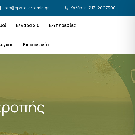
Καλέστε: 213-2007300
info@spata-artemis.gr
μοί
Ελλάδα 2.0
Ε-Υπηρεσίες
λεγχος
Επικοινωνία
τροπής