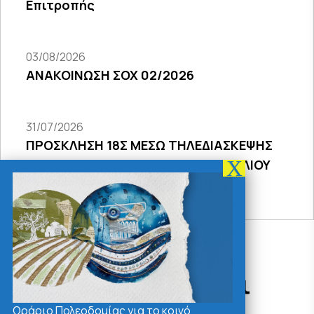
Επιτροπής
03/08/2026
ΑΝΑΚΟΙΝΩΣΗ ΣΟΧ 02/2026
31/07/2026
ΠΡΟΣΚΛΗΣΗ 18Σ ΜΕΣΩ ΤΗΛΕΔΙΑΣΚΕΨΗΣ
ΣΥΝΕΔΡΙΑΣΗΣ ΔΗΜΟΤΙΚΟΥ ΣΥΜΒΟΥΛΙΟΥ
2026
Δράσεις - Χρήσιμοι
Σύνδεσμοι
Ωράριο Πολεοδομίας για το κοινό