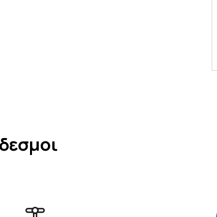
νδεσμοι