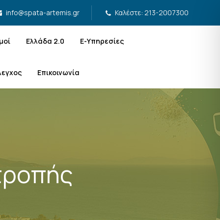
Καλέστε: 213-2007300
info@spata-artemis.gr
μοί
Ελλάδα 2.0
Ε-Υπηρεσίες
λεγχος
Επικοινωνία
τροπής