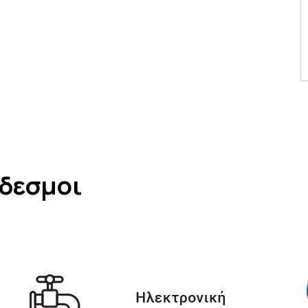
νδεσμοι