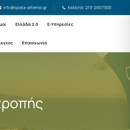
Καλέστε: 213-2007300
info@spata-artemis.gr
μοί
Ελλάδα 2.0
Ε-Υπηρεσίες
λεγχος
Επικοινωνία
τροπής