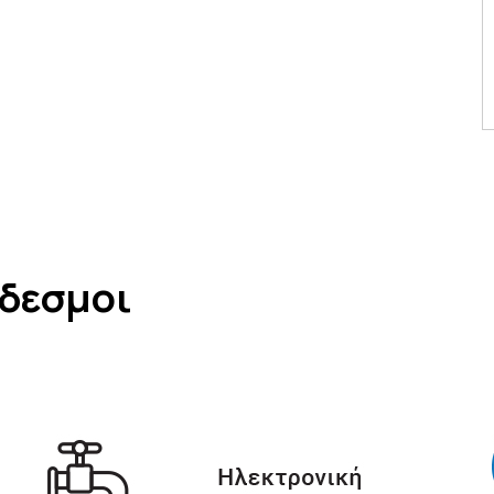
νδεσμοι