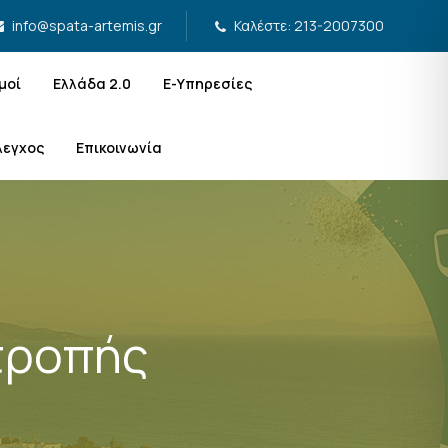
Καλέστε: 213-2007300
info@spata-artemis.gr
μοί
Ελλάδα 2.0
Ε-Υπηρεσίες
λεγχος
Επικοινωνία
τροπής