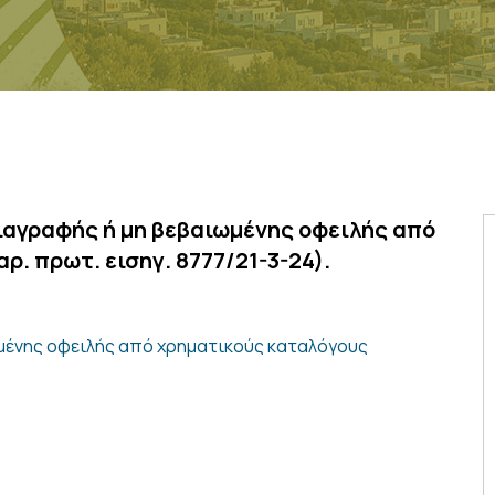
ιαγραφής ή μη βεβαιωμένης οφειλής από
ρ. πρωτ. εισηγ. 8777/21-3-24).
μένης οφειλής από χρηματικούς καταλόγους