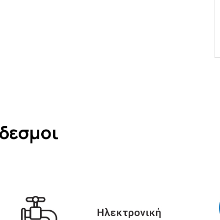
νδεσμοι