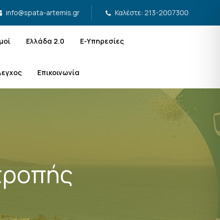
Καλέστε: 213-2007300
info@spata-artemis.gr
μοί
Ελλάδα 2.0
Ε-Υπηρεσίες
λεγχος
Επικοινωνία
τροπής