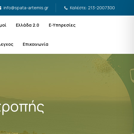
Καλέστε: 213-2007300
info@spata-artemis.gr
μοί
Ελλάδα 2.0
Ε-Υπηρεσίες
λεγχος
Επικοινωνία
τροπής