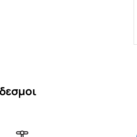
νδεσμοι