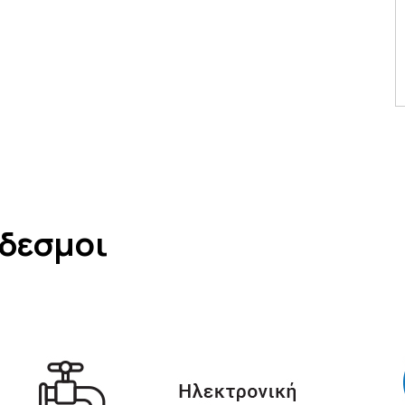
νδεσμοι