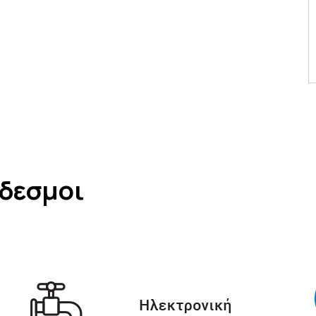
νδεσμοι